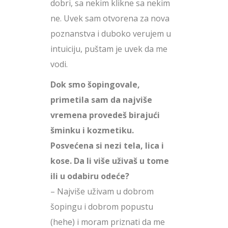
dobri, sa nekim klikne sa nekim
ne. Uvek sam otvorena za nova
poznanstva i duboko verujem u
intuiciju, puštam je uvek da me
vodi.
Dok smo šopingovale,
primetila sam da najviše
vremena provedeš birajući
šminku i kozmetiku.
Posvećena si nezi tela, lica i
kose. Da li više uživaš u tome
ili u odabiru odeće?
– Najviše uživam u dobrom
šopingu i dobrom popustu
(hehe) i moram priznati da me