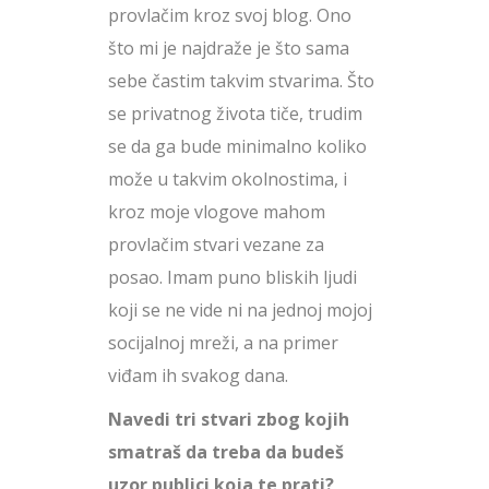
provlačim kroz svoj blog. Ono
što mi je najdraže je što sama
sebe častim takvim stvarima. Što
se privatnog života tiče, trudim
se da ga bude minimalno koliko
može u takvim okolnostima, i
kroz moje vlogove mahom
provlačim stvari vezane za
posao. Imam puno bliskih ljudi
koji se ne vide ni na jednoj mojoj
socijalnoj mreži, a na primer
viđam ih svakog dana.
Navedi tri stvari zbog kojih
smatraš da treba da budeš
uzor publici koja te prati?