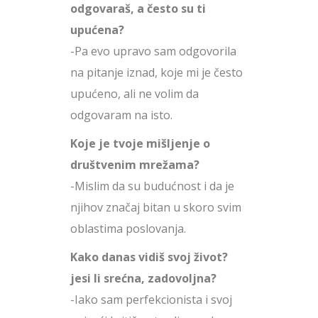
odgovaraš, a često su ti
upućena?
-Pa evo upravo sam odgovorila
na pitanje iznad, koje mi je često
upućeno, ali ne volim da
odgovaram na isto.
Koje je tvoje mišljenje o
društvenim mrežama?
-Mislim da su budućnost i da je
njihov značaj bitan u skoro svim
oblastima poslovanja.
Kako danas vidiš svoj život?
jesi li srećna, zadovoljna?
-Iako sam perfekcionista i svoj