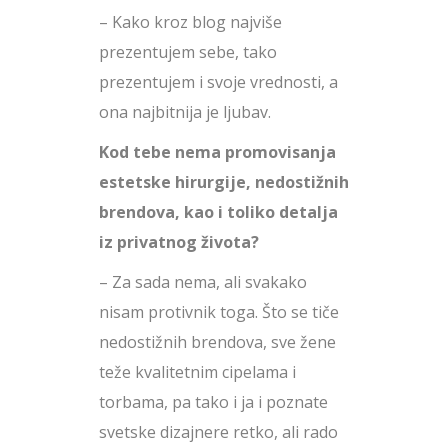
– Kako kroz blog najviše
prezentujem sebe, tako
prezentujem i svoje vrednosti, a
ona najbitnija je ljubav.
Kod tebe nema promovisanja
estetske hirurgije, nedostižnih
brendova, kao i toliko detalja
iz privatnog života?
– Za sada nema, ali svakako
nisam protivnik toga. Što se tiče
nedostižnih brendova, sve žene
teže kvalitetnim cipelama i
torbama, pa tako i ja i poznate
svetske dizajnere retko, ali rado