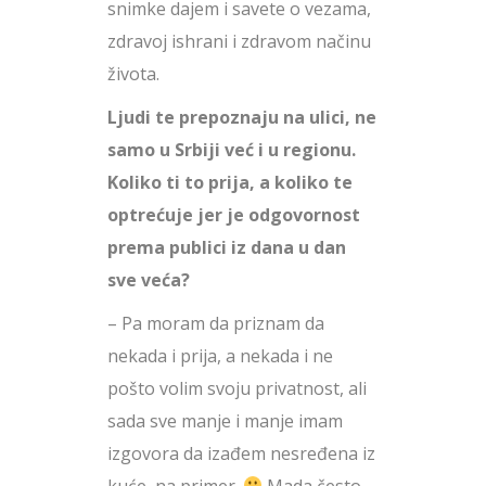
snimke dajem i savete o vezama,
zdravoj ishrani i zdravom načinu
života.
Ljudi te prepoznaju na ulici, ne
samo u Srbiji već i u regionu.
Koliko ti to prija, a koliko te
optrećuje jer je odgovornost
prema publici iz dana u dan
sve veća?
– Pa moram da priznam da
nekada i prija, a nekada i ne
pošto volim svoju privatnost, ali
sada sve manje i manje imam
izgovora da izađem nesređena iz
kuće, na primer.
Mada često