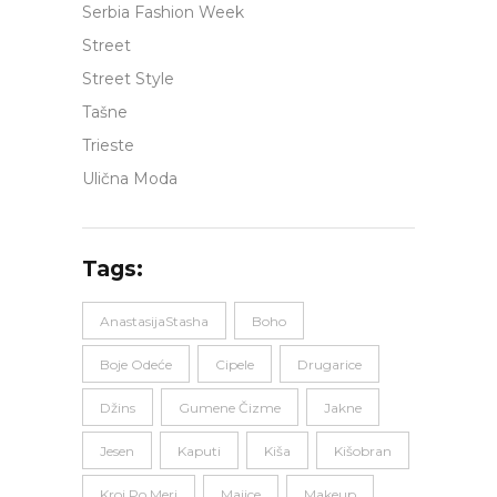
Serbia Fashion Week
Street
Street Style
Tašne
Trieste
Ulična Moda
Tags:
AnastasijaStasha
Boho
Boje Odeće
Cipele
Drugarice
Džins
Gumene Čizme
Jakne
Jesen
Kaputi
Kiša
Kišobran
Kroj Po Meri
Majice
Makeup