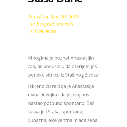
Posted on
June 20, 2016
in
Beograd
,
Intervju
0 Comments
Mnogima je poznat Anastasijin
rad, ali pokušaću da otkrijem još
poneku sitnicu iz Stašinog života.
Iskreno ću reći da je Anastasija
divna devojka i da je ovaj post
nastao potpuno spontano. Baš
takva je i Staša, spontana,
ljubazna, elokventna mlada žena