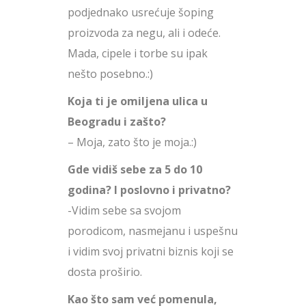
podjednako usrećuje šoping
proizvoda za negu, ali i odeće.
Mada, cipele i torbe su ipak
nešto posebno.:)
Koja ti je omiljena ulica u
Beogradu i zašto?
– Moja, zato što je moja.:)
Gde vidiš sebe za 5 do 10
godina? I poslovno i privatno?
-Vidim sebe sa svojom
porodicom, nasmejanu i uspešnu
i vidim svoj privatni biznis koji se
dosta proširio.
Kao što sam već pomenula,