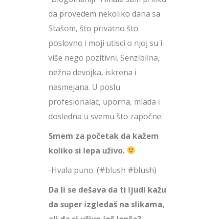
da provedem nekoliko dana sa
Stašom, što privatno što
poslovno i moji utisci o njoj su i
više nego pozitivni. Senzibilna,
nežna devojka, iskrena i
nasmejana. U poslu
profesionalac, uporna, mlada i
dosledna u svemu što započne.
Smem za početak da kažem
koliko si lepa uživo.
-Hvala puno. (#blush #blush)
Da li se dešava da ti ljudi kažu
da super izgledaš na slikama,
ali da si uživo još lepša?