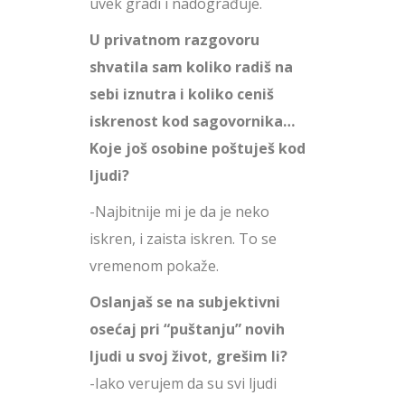
uvek gradi i nadograđuje.
U privatnom razgovoru
shvatila sam koliko radiš na
sebi iznutra i koliko ceniš
iskrenost kod sagovornika…
Koje još osobine poštuješ kod
ljudi?
-Najbitnije mi je da je neko
iskren, i zaista iskren. To se
vremenom pokaže.
Oslanjaš se na subjektivni
osećaj pri “puštanju” novih
ljudi u svoj život, grešim li?
-Iako verujem da su svi ljudi