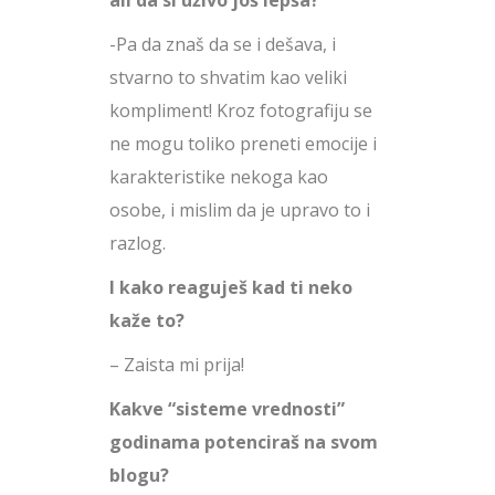
-Pa da znaš da se i dešava, i
stvarno to shvatim kao veliki
kompliment! Kroz fotografiju se
ne mogu toliko preneti emocije i
karakteristike nekoga kao
osobe, i mislim da je upravo to i
razlog.
I kako reaguješ kad ti neko
kaže to?
– Zaista mi prija!
Kakve “sisteme vrednosti”
godinama potenciraš na svom
blogu?