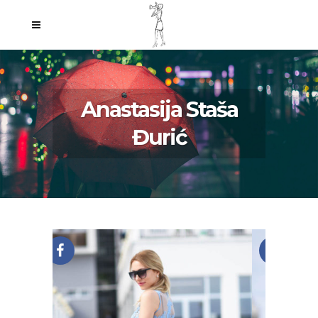
Anastasija Staša
Đurić