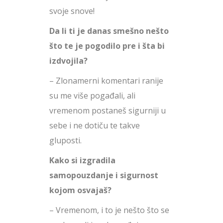
svoje snove!
Da li ti je danas smešno nešto
što te je pogodilo pre i šta bi
izdvojila?
– Zlonamerni komentari ranije
su me više pogađali, ali
vremenom postaneš sigurniji u
sebe i ne dotiču te takve
gluposti.
Kako si izgradila
samopouzdanje i sigurnost
kojom osvajaš?
– Vremenom, i to je nešto što se