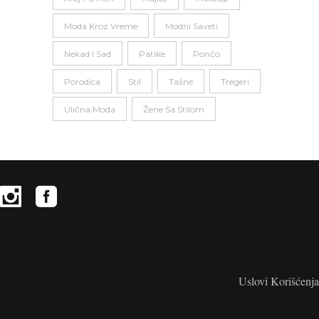
Moda Kroz Vreme
Modni Saveti
Nekad I Sad
Patike
Pončo
Porodica
Stil
Tašne
Tregeri
Ulična Moda
Žene Sa Stilom
Uslovi Korišćenja