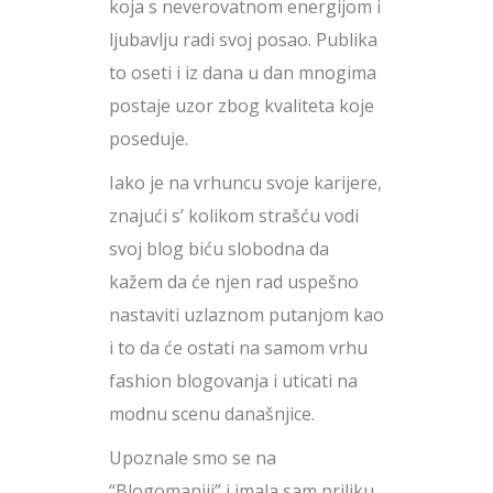
koja s neverovatnom energijom i
ljubavlju radi svoj posao. Publika
to oseti i iz dana u dan mnogima
postaje uzor zbog kvaliteta koje
poseduje.
Iako je na vrhuncu svoje karijere,
znajući s’ kolikom strašću vodi
svoj blog biću slobodna da
kažem da će njen rad uspešno
nastaviti uzlaznom putanjom kao
i to da će ostati na samom vrhu
fashion blogovanja i uticati na
modnu scenu današnjice.
Upoznale smo se na
“Blogomaniji” i imala sam priliku