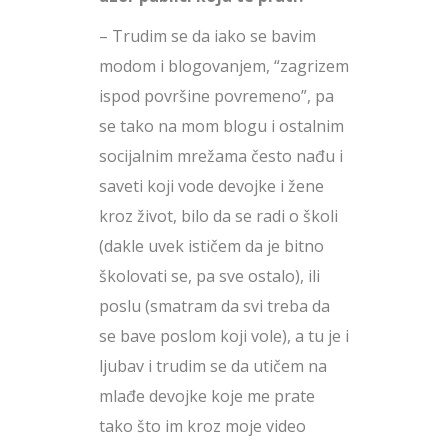
– Trudim se da iako se bavim
modom i blogovanjem, “zagrizem
ispod površine povremeno”, pa
se tako na mom blogu i ostalnim
socijalnim mrežama često nađu i
saveti koji vode devojke i žene
kroz život, bilo da se radi o školi
(dakle uvek ističem da je bitno
školovati se, pa sve ostalo), ili
poslu (smatram da svi treba da
se bave poslom koji vole), a tu je i
ljubav i trudim se da utičem na
mlađe devojke koje me prate
tako što im kroz moje video