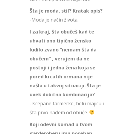
Šta je moda, stil? Kratak opis?
-Moda je način života.
I za kraj, šta obučeš kad te
uhvati ono tipično žensko
ludilo zvano “nemam šta da
obučem” , verujem da ne
postoji i jedna žena koja se
pored krcatih ormana nije
našla u takvoj situaciji. Šta je
uvek dobitna kombinacija?
-Iscepane farmerke, belu majicu i
šta prvo nađem od obuće.
Koji odevni komad u tvom
garderoberu ima poseban