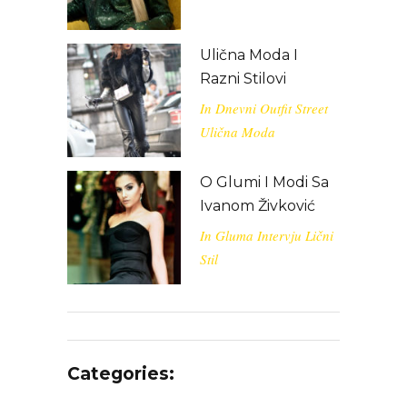
Ulična Moda I
Razni Stilovi
In
Dnevni Outfit
Street
Ulična Moda
O Glumi I Modi Sa
Ivanom Živković
In
Gluma
Intervju
Lični
Stil
Categories: