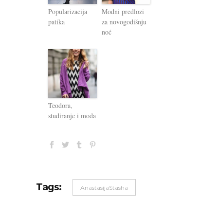
Popularizacija
Modni predlozi
patika
za novogodišnju
noć
Teodora,
studiranje i moda
Tags:
AnastasijaStasha