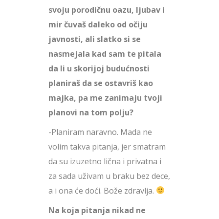
svoju porodičnu oazu, ljubav i
mir čuvaš daleko od očiju
javnosti, ali slatko si se
nasmejala kad sam te pitala
da li u skorijoj budućnosti
planiraš da se ostavriš kao
majka, pa me zanimaju tvoji
planovi na tom polju?
-Planiram naravno. Mada ne
volim takva pitanja, jer smatram
da su izuzetno lična i privatna i
za sada uživam u braku bez dece,
a i ona će doći. Bože zdravlja.
Na koja pitanja nikad ne