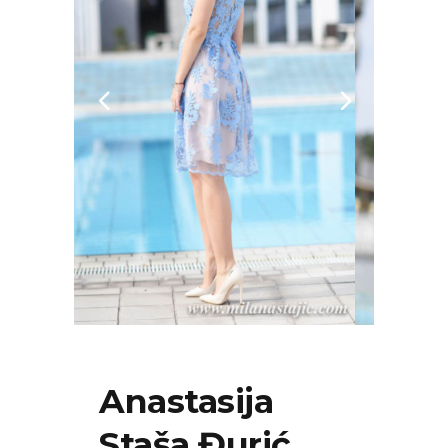
Anastasija
Staša Đurić