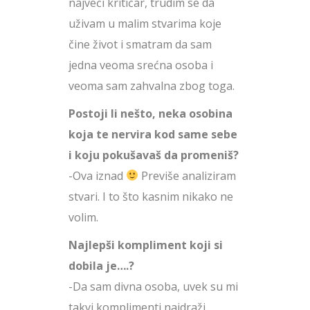
najveći kritičar, trudim se da
uživam u malim stvarima koje
čine život i smatram da sam
jedna veoma srećna osoba i
veoma sam zahvalna zbog toga.
Postoji li nešto, neka osobina
koja te nervira kod same sebe
i koju pokušavaš da promeniš?
-Ova iznad
Previše analiziram
stvari. I to što kasnim nikako ne
volim.
Najlepši kompliment koji si
dobila je….?
-Da sam divna osoba, uvek su mi
takvi komplimenti najdraži.