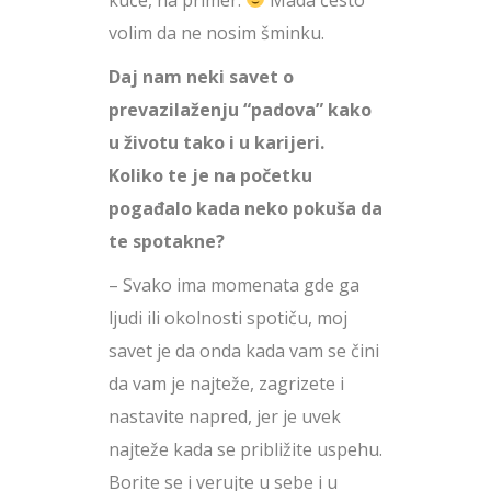
volim da ne nosim šminku.
Daj nam neki savet o
prevazilaženju “padova” kako
u životu tako i u karijeri.
Koliko te je na početku
pogađalo kada neko pokuša da
te spotakne?
– Svako ima momenata gde ga
ljudi ili okolnosti spotiču, moj
savet je da onda kada vam se čini
da vam je najteže, zagrizete i
nastavite napred, jer je uvek
najteže kada se približite uspehu.
Borite se i verujte u sebe i u