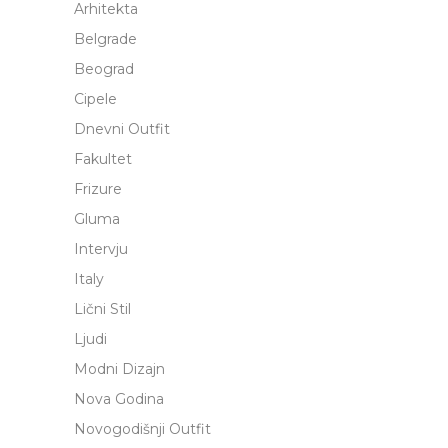
Arhitekta
Belgrade
Beograd
Cipele
Dnevni Outfit
Fakultet
Frizure
Gluma
Intervju
Italy
Lični Stil
Ljudi
Modni Dizajn
Nova Godina
Novogodišnji Outfit